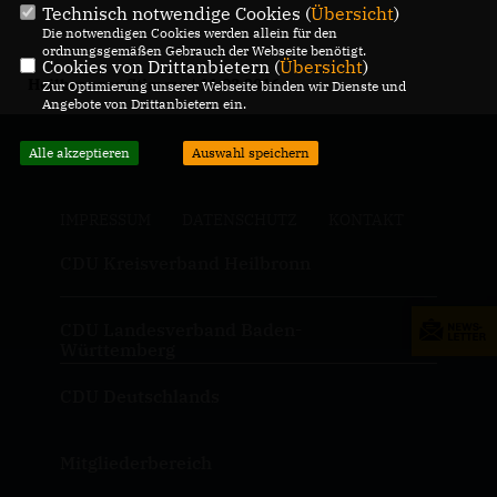
Technisch notwendige Cookies (
Übersicht
)
Die notwendigen Cookies werden allein für den
ordnungsgemäßen Gebrauch der Webseite benötigt.
Cookies von Drittanbietern (
Übersicht
)
Heilbronner Stimme | 11.03.2016
Zur Optimierung unserer Webseite binden wir Dienste und
Angebote von Drittanbietern ein.
Alle akzeptieren
Auswahl speichern
IMPRESSUM
DATENSCHUTZ
KONTAKT
CDU Kreisverband Heilbronn
CDU Landesverband Baden-
Württemberg
CDU Deutschlands
Mitgliederbereich