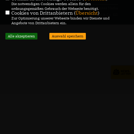
Die notwendigen Cookies werden allein für den
@2026 CDU Gemeindeverband
Realisation: Sharkness Media
ordnungsgemäßen Gebrauch der Webseite benötigt.
Cookies von Drittanbietern (
Übersicht
)
Nordheim
GmbH & Co. KG
Zur Optimierung unserer Webseite binden wir Dienste und
Alle Rechte vorbehalten.
Angebote von Drittanbietern ein.
Alle akzeptieren
Auswahl speichern