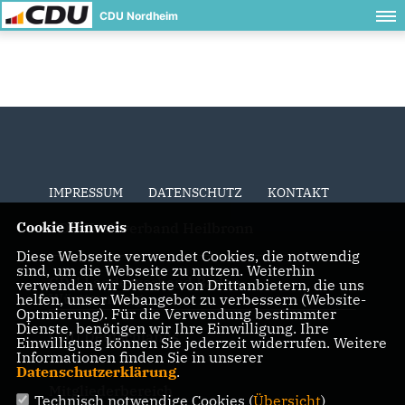
CDU Nordheim
IMPRESSUM
DATENSCHUTZ
KONTAKT
Cookie Hinweis
CDU Kreisverband Heilbronn
Diese Webseite verwendet Cookies, die notwendig
sind, um die Webseite zu nutzen. Weiterhin
CDU Landesverband Baden-
verwenden wir Dienste von Drittanbietern, die uns
Württemberg
helfen, unser Webangebot zu verbessern (Website-
Optmierung). Für die Verwendung bestimmter
Dienste, benötigen wir Ihre Einwilligung. Ihre
CDU Deutschlands
Einwilligung können Sie jederzeit widerrufen. Weitere
Informationen finden Sie in unserer
Datenschutzerklärung
.
Mitgliederbereich
Technisch notwendige Cookies (
Übersicht
)