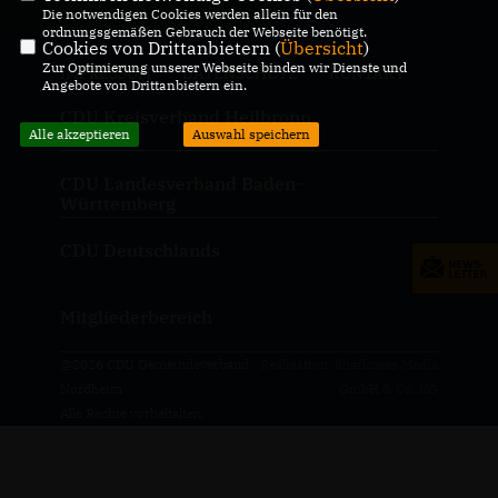
Die notwendigen Cookies werden allein für den
ordnungsgemäßen Gebrauch der Webseite benötigt.
Cookies von Drittanbietern (
Übersicht
)
Zur Optimierung unserer Webseite binden wir Dienste und
IMPRESSUM
DATENSCHUTZ
KONTAKT
Angebote von Drittanbietern ein.
CDU Kreisverband Heilbronn
Alle akzeptieren
Auswahl speichern
CDU Landesverband Baden-
Württemberg
CDU Deutschlands
Mitgliederbereich
@2026 CDU Gemeindeverband
Realisation: Sharkness Media
Nordheim
GmbH & Co. KG
Alle Rechte vorbehalten.