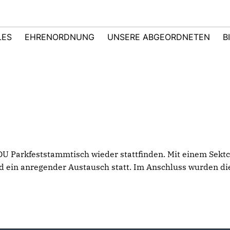
LES
EHRENORDNUNG
UNSERE ABGEORDNETEN
B
CDU Parkfeststammtisch wieder stattfinden. Mit einem S
nd ein anregender Austausch statt. Im Anschluss wurden d