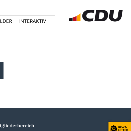
ILDER
INTERAKTIV
8
tgliederbereich