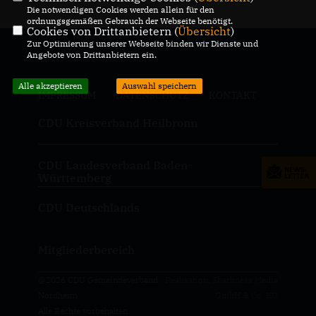
Die notwendigen Cookies werden allein für den
ordnungsgemäßen Gebrauch der Webseite benötigt.
Cookies von Drittanbietern (
Übersicht
)
Zur Optimierung unserer Webseite binden wir Dienste und
Angebote von Drittanbietern ein.
Alle akzeptieren
Auswahl speichern
IMPRESSUM
DATENSCHUTZ
KONTAKT
CDU Kreisverband Heilbronn
CDU Landesverband Baden-
Württemberg
CDU Deutschlands
Mitgliederbereich
@2026 CDU Gemeindeverband
Realisation: Sharkness Media
Nordheim
GmbH & Co. KG
Alle Rechte vorbehalten.