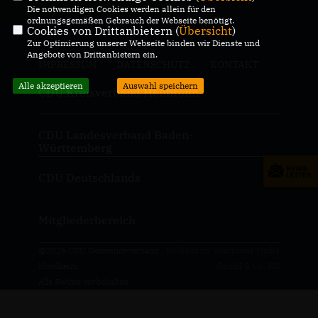
Die notwendigen Cookies werden allein für den
ordnungsgemäßen Gebrauch der Webseite benötigt.
Cookies von Drittanbietern (
Übersicht
)
Zur Optimierung unserer Webseite binden wir Dienste und
Angebote von Drittanbietern ein.
IMPRESSUM
DATENSCHUTZ
KONTAKT
Alle akzeptieren
Auswahl speichern
CDU Kreisverband Heilbronn
CDU Landesverband Baden-
Württemberg
CDU Deutschlands
Mitgliederbereich
@2026 CDU Gemeindeverband
Realisation: Sharkness Media
Nordheim
GmbH & Co. KG
Alle Rechte vorbehalten.