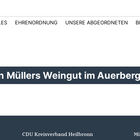
LES
EHRENORDNUNG
UNSERE ABGEORDNETEN
B
 Müllers Weingut im Auerber
CDU Kreisverband Heilbronn
Mi