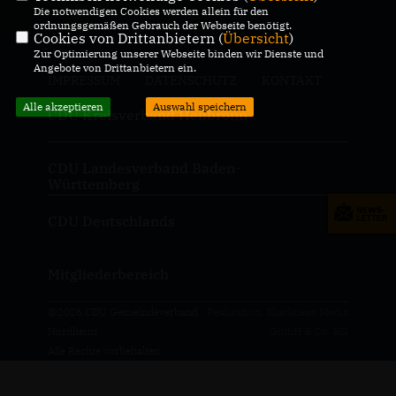
Die notwendigen Cookies werden allein für den
ordnungsgemäßen Gebrauch der Webseite benötigt.
Cookies von Drittanbietern (
Übersicht
)
Zur Optimierung unserer Webseite binden wir Dienste und
Angebote von Drittanbietern ein.
IMPRESSUM
DATENSCHUTZ
KONTAKT
Alle akzeptieren
Auswahl speichern
CDU Kreisverband Heilbronn
CDU Landesverband Baden-
Württemberg
CDU Deutschlands
Mitgliederbereich
@2026 CDU Gemeindeverband
Realisation: Sharkness Media
Nordheim
GmbH & Co. KG
Alle Rechte vorbehalten.