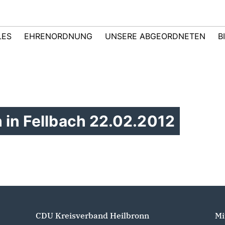
LES
EHRENORDNUNG
UNSERE ABGEORDNETEN
B
 in Fellbach 22.02.2012
CDU Kreisverband Heilbronn
Mi