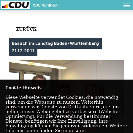
CDU Nordheim
ZURÜCK
Besuch im Landtag Baden-Württemberg
21.12.2011
Cookie Hinweis
Diese Webseite verwendet Cookies, die notwendig
sind, um die Webseite zu nutzen. Weiterhin
verwenden wir Dienste von Drittanbietern, die uns
helfen, unser Webangebot zu verbessern (Website-
Optmierung). Für die Verwendung bestimmter
Dienste, benötigen wir Ihre Einwilligung. Ihre
Einwilligung können Sie jederzeit widerrufen. Weitere
Informationen finden Sie in unserer