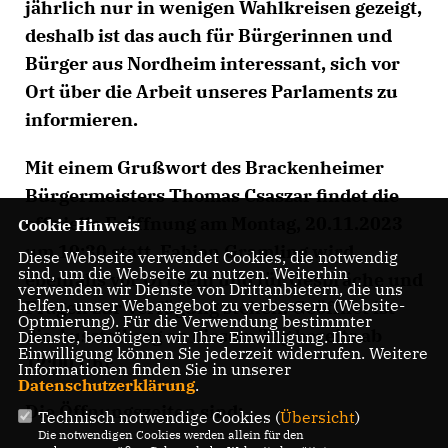
jährlich nur in wenigen Wahlkreisen gezeigt,
deshalb ist das auch für Bürgerinnen und
Bürger aus Nordheim interessant, sich vor
Ort über die Arbeit unseres Parlaments zu
informieren.
Mit einem Grußwort des Brackenheimer
Bürgermeisters Thomas Csaszar findet die
offizielle Eröffnung am Montag, 20.11.2023
Cookie Hinweis
um 19:30 statt. Fabian Gramling wird
Diese Webseite verwendet Cookies, die notwendig
sind, um die Webseite zu nutzen. Weiterhin
ebenfalls vor Ort sein und für Gespräche und
verwenden wir Dienste von Drittanbietern, die uns
helfen, unser Webangebot zu verbessern (Website-
Fragen zur Verfügung stehen. Geöffnet ist
Optmierung). Für die Verwendung bestimmter
die Ausstellung an diesem Tag bereits ab
Dienste, benötigen wir Ihre Einwilligung. Ihre
Einwilligung können Sie jederzeit widerrufen. Weitere
12:00 Uhr.
Informationen finden Sie in unserer
Datenschutzerklärung
.
Die Öffnungszeiten sind:
Technisch notwendige Cookies (
Übersicht
)
Die notwendigen Cookies werden allein für den