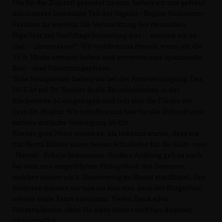
Um für die Zukunft gerüstet zu sein, haben wir uns gefreut
mit unserer Gemeinde Teil der Gigabit--Region Heilbronn--
Franken zu werden. Die Vermarktung der deutschen
GigaNetz zur Nachfragebündelung war -- nennen wir es
mal -- „interessant“. Wir würden uns freuen, wenn wir die
35 % Marke erreicht haben und erwarten eine spannende
Bau-- und Umsetzungsphase.
Tolle Neuigkeiten hatten wir bei der Ärzteversorgung. Das
MVZ ist mit Dr. Xander in die Räumlichkeiten in der
Kirchstraße 61 eingezogen und teilt sich die Fläche mit
Frau Dr. Haghir. Wir erhoffen uns hier für die Zukunft eine
sichere ärztliche Versorgung im Ort.
Ebenso gute News waren es, als bekannt wurde, dass wir
mit Herrn Bühler einen neuen Schulleiter für die Kurt--von-
-Marval--Schule bekommen. Großen Anklang gab es auch
bei dem neu eingeführten Mittagstisch der Senioren,
welcher immer am 1. Donnerstag im Monat stattfindet. Des
Weiteren freuten wir uns als klar war, dass der Bürgerbus
wieder seine Fahrt aufnimmt. Vielen Dank allen
Fahrern/innen, ohne Sie wäre dieses wichtige Angebot
nicht möglich.