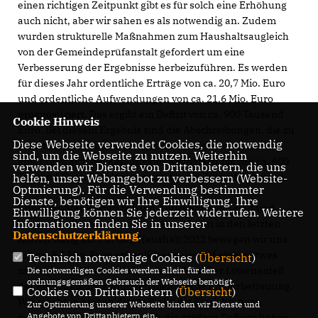
einen richtigen Zeitpunkt gibt es für solch eine Erhöhung
auch nicht, aber wir sahen es als notwendig an. Zudem
wurden strukturelle Maßnahmen zum Haushaltsaugleich
von der Gemeindeprüfanstalt gefordert um eine
Verbesserung der Ergebnisse herbeizuführen. Es werden
für dieses Jahr ordentliche Erträge von ca. 20,7 Mio. Euro
und ordentliche Aufwendungen von ca. 21,6 Mio. Euro
prognostiziert. Das ergibt ein Defizit von ca. 900 Tausend
Cookie Hinweis
Euro. Bei diesem Ergebnis sind die Abschreibungen, die zu
Diese Webseite verwendet Cookies, die notwendig
erwirtschaften sind, enthalten. Klammern wir diese
sind, um die Webseite zu nutzen. Weiterhin
aus, ergibt sich ein Zahlungsmittelüberschuss von ca. 600
verwenden wir Dienste von Drittanbietern, die uns
Tausend Euro. Dies lässt positiv für die Zukunft stimmen.
helfen, unser Webangebot zu verbessern (Website-
Optmierung). Für die Verwendung bestimmter
Dienste, benötigen wir Ihre Einwilligung. Ihre
Unser größter Posten bei den Aufwendungen sind und
Einwilligung können Sie jederzeit widerrufen. Weitere
Informationen finden Sie in unserer
bleiben die Personalkosten. Diese stiegen in den letzten
Datenschutzerklärung
.
Jahren stetig an. Für den Haushalt 2022 bewegen wir uns
mit ca. 9,1 Mio. Euro erfreulicherweise auf einem etwas
Technisch notwendige Cookies (
Übersicht
)
niedrigerem Niveau wie im letzten Jahr. Der Löwenanteil
Die notwendigen Cookies werden allein für den
ordnungsgemäßen Gebrauch der Webseite benötigt.
der Personalaufwendungen fließt in die Kinderbetreuung.
Cookies von Drittanbietern (
Übersicht
)
Wir möchten hier an dieser Stelle die Einrichtungen
Zur Optimierung unserer Webseite binden wir Dienste und
Angebote von Drittanbietern ein.
nennen, bei denen wir jährlich die größten Defizite haben.