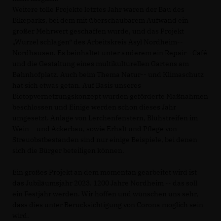
Weitere tolle Projekte letztes Jahr waren der Bau des
Bikeparks, bei dem mit überschaubarem Aufwand ein
großer Mehrwert geschaffen wurde, und das Projekt
Wurzel schlagen“ des Arbeitskreis Asyl Nordheim--
Nordhausen. Es beinhaltet unter anderem ein Repair--Café
und die Gestaltung eines multikulturellen Gartens am
Bahnhofplatz. Auch beim Thema Natur-- und Klimaschutz
hat sich etwas getan. Auf Basis unseres
Biotopvernetzungskonzept wurden geförderte Maßnahmen
beschlossen und Einige werden schon dieses Jahr
umgesetzt. Anlage von Lerchenfenstern, Blühstreifen im
Wein-- und Ackerbau, sowie Erhalt und Pflege von
Streuobstbeständen sind nur einige Beispiele, bei denen
sich die Bürger beteiligen können.
Ein großes Projekt an dem momentan gearbeitet wird ist
das Jubiläumsjahr 2023. 1200 Jahre Nordheim -- das soll
ein Festjahr werden. Wir hoffen und wünschen uns sehr,
dass dies unter Berücksichtigung von Corona möglich sein
wird.