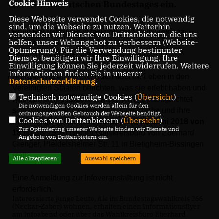
Cookie Hinweis
(PPP) des Deutschen Bundestages ein.
Diese Webseite verwendet Cookies, die notwendig
sind, um die Webseite zu nutzen. Weiterhin
Nelly Rennstich aus Brackenheim, die in wenigen
verwenden wir Dienste von Drittanbietern, die uns
helfen, unser Webangebot zu verbessern (Website-
Wochen zu ihrem einjährigen Aufenthalt in Amerika
Optmierung). Für die Verwendung bestimmter
aufbricht, wird über die Bewerbung und das
Dienste, benötigen wir Ihre Einwilligung. Ihre
Einwilligung können Sie jederzeit widerrufen. Weitere
Auswahlverfahren berichten. Ehemalige
Informationen finden Sie in unserer
Austauschteilnehmer werden über ihr Leben in den
Datenschutzerklärung
.
Vereinigten Staaten berichten, was sie erlebt haben und
Technisch notwendige Cookies (
Übersicht
)
was es Ihnen gebracht hat. Die Veranstaltung richtet
Die notwendigen Cookies werden allein für den
sich vor allem an interessierte Jugendliche und ihre
ordnungsgemäßen Gebrauch der Webseite benötigt.
Cookies von Drittanbietern (
Übersicht
)
Angehörigen und findet am
Montag, 18. Juni 2018 von
Zur Optimierung unserer Webseite binden wir Dienste und
18:00 bis 19:30 Uhr
im Wahlkreisbüro von Eberhard
Angebote von Drittanbietern ein.
Gienger, Pleidelsheimer Str. 11 in Bietigheim-Bissingen
statt.
Alle akzeptieren
Auswahl speichern
Eine Anmeldung zur Infoveranstaltung ist nicht
erforderlich.
Interessierte junge Leute, die im Bundestagswahlkreis 266
(Neckar-Zaber) wohnen, erhalten einen Informationsflyer
am Infoabend oder über das Wahlkreisbüro Eberhard