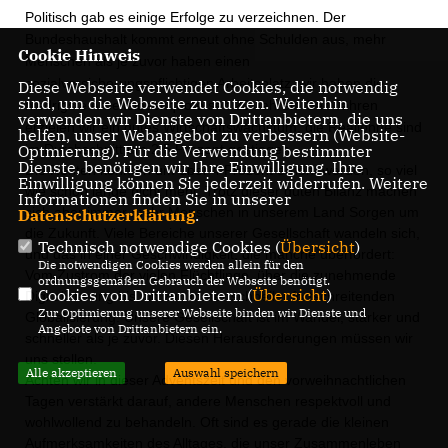
Politisch gab es einige Erfolge zu verzeichnen. Der
Bundeshaushalt kommt erneut ohne Schulden aus, mehr
Cookie Hinweis
Menschen als je zuvor haben einen
sozialversicherungspflichtigen Arbeitsplatz, wir haben die
Diese Webseite verwendet Cookies, die notwendig
sind, um die Webseite zu nutzen. Weiterhin
niedrigste Arbeitslosenquote seit 25 Jahren. Seit Jahren
verwenden wir Dienste von Drittanbietern, die uns
erzielen wir ein gutes Wirtschaftswachstum, die Reallöhne sind
helfen, unser Webangebot zu verbessern (Website-
im Durchschnitt um 2,5 Prozent gestiegen.
Optmierung). Für die Verwendung bestimmter
Dienste, benötigen wir Ihre Einwilligung. Ihre
Die Renten konnten um über 4 Prozent erhöht werden, so viel
Einwilligung können Sie jederzeit widerrufen. Weitere
wie schon lange nicht mehr. Trotz dieser guten Bilanz machen
Informationen finden Sie in unserer
sich aber immer mehr Menschen in unserem Land Sorgen um
Datenschutzerklärung
.
die Zukunft. Viele Bereiche unserer Gesellschaft wandeln sich,
Technisch notwendige Cookies (
Übersicht
)
und das in einer Geschwindigkeit, die manche überfordert:
Die notwendigen Cookies werden allein für den
Vom Zustrom der vielen Flüchtlinge, über die zunehmende
ordnungsgemäßen Gebrauch der Webseite benötigt.
Cookies von Drittanbietern (
Übersicht
)
Digitalisierung bis hin zur immer schneller fortschreitenden
Zur Optimierung unserer Webseite binden wir Dienste und
Globalisierung. Unsere Gesellschaft ist im Wandel, stärker und
Angebote von Drittanbietern ein.
schneller als je zuvor. Diesen Herausforderungen müssen wir
uns stellen.
Alle akzeptieren
Auswahl speichern
Achten wir in dieser Adventszeit und den vorweihnachtlichen
Tagen verstärkt darauf, andere Menschen respektvoll und
wohlwollend zu behandeln. Oft sind es gerade die kleinen
Aufmerksamkeiten des Alltages, die unser Zusammenleben